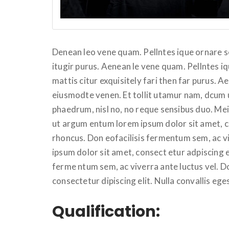
Denean leo vene quam. Pellntes ique ornare 
itugir purus. Aenean le vene quam. Pellntes 
mattis citur exquisitely fari then far purus. 
eiusmodte venen. Et tollit utamur nam, dcum u
phaedrum, nisl no, no reque sensibus duo. Me
ut argum entum lorem ipsum dolor sit amet, co
rhoncus. Don eofacilisis fermentum sem, ac v
ipsum dolor sit amet, consect etur adpiscing el
ferme ntum sem, ac viverra ante luctus vel. 
consectetur dipiscing elit. Nulla convallis eg
Qualification: