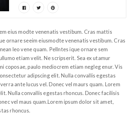
sem eius modte venenatis vestibum. Cras mattis
ique ornare seeim eiusmodte venenatis vestibum. Cras
Aenean leo vene quam. Pellntes ique ornare sem
llumo etiam velit. Ne scripserit. Sea ex utamur
ini coposae, paulo mediocrem etiam negleg enur. Vis
nsectetur adipscing elit. Nulla convallis egestas
iverra ante lucus vel. Donec vel maurs quam. Lorem
it. Nulla convallis egestas rhoncus. Donec facilisis
Donec vel maus quam.Lorem ipsum dolor sit amet,
estas rhoncus.