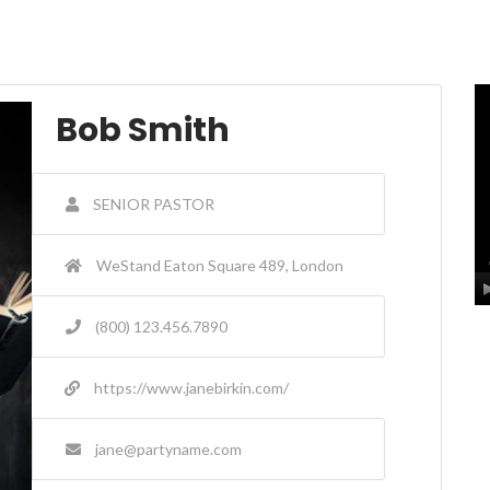
Bob Smith
SENIOR PASTOR
WeStand Eaton Square 489, London
(800) 123.456.7890
https://www.janebirkin.com/
jane@partyname.com