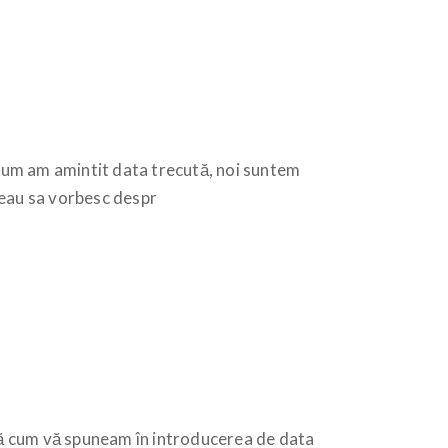
cum am amintit data trecută, noi suntem
reau sa vorbesc despr
ă cum vă spuneam în introducerea de data