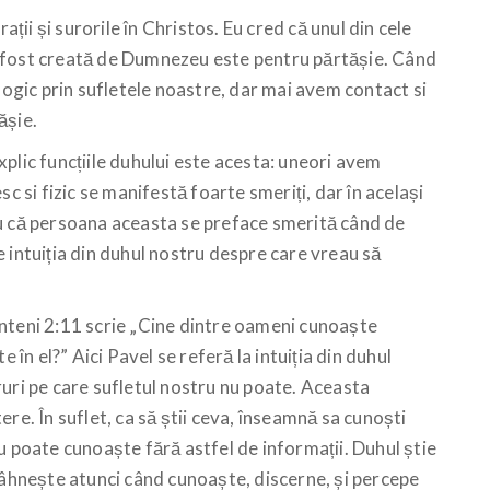
ații și surorile în Christos. Eu cred că unul din cele
 fost creată de Dumnezeu este pentru părtășie. Când
logic prin sufletele noastre, dar mai avem contact si
ășie.
plic funcțiile duhului este acesta: uneori avem
c si fizic se manifestă foarte smeriți, dar în același
ru că persoana aceasta se preface smerită când de
 intuiția din duhul nostru despre care vreau să
orinteni 2:11 scrie „Cine dintre oameni cunoaște
 în el?” Aici Pavel se referă la intuiția din duhul
uri pe care sufletul nostru nu poate. Aceasta
re. În suflet, ca să știi ceva, înseamnă sa cunoști
u poate cunoaște fără astfel de informații. Duhul știe
mâhnește atunci când cunoaște, discerne, și percepe