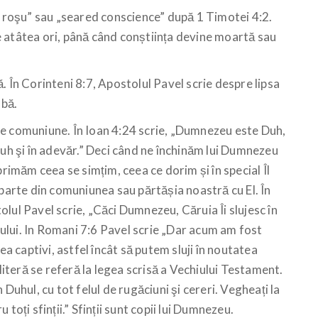
l roşu” sau „seared conscience” după 1 Timotei 4:2.
 atâtea ori, până când conștiința devine moartă sau
. În Corinteni 8:7, Apostolul Pavel scrie despre lipsa
abă.
re comuniune. În Ioan 4:24 scrie, „Dumnezeu este Duh,
în duh şi în adevăr.” Deci când ne închinăm lui Dumnezeu
primăm ceea se simțim, ceea ce dorim și în special Îl
 parte din comuniunea sau părtășia noastră cu El. În
lul Pavel scrie, „Căci Dumnezeu, Căruia Îi slujesc în
ului. In Romani 7:6 Pavel scrie „Dar acum am fost
ea captivi, astfel încât să putem sluji în noutatea
 literă se referă la legea scrisă a Vechiului Testament.
Duhul, cu tot felul de rugăciuni şi cereri. Vegheați la
toți sfinții.” Sfinții sunt copii lui Dumnezeu.