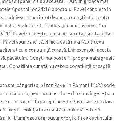
Dumnezeu până în ziua aceasta.’ ” Aici în greacă mai
aptele Apostolilor 24:16 apostolul Pavel când era în
 străduiesc să am întotdeauna o conștiință curată
În limba engleză este tradus „clear conscience” în
:9-11 Pavel vorbește cum a persecutat și a facilitat
Pavel spune aici că el niciodată nu a făcut ceva
 acționat cu o conștiință curată. Din exemplul acesta
 să păcătuim. Conștiința poate fii programată greșit
eu. Conștiința curată nu este o conștiință dreaptă,
nată sau pângărită. Și tot Pavel în Romani 14:23 scrie:
dacă mănâncă, pentru că n-o face din convingere (sau
ere este păcat.” În pasajul acesta Pavel scrie că dacă
ăcătuiește. Soluția la această problemă este să
 al lui Dumnezeu prin supunere și citirea cuvântului