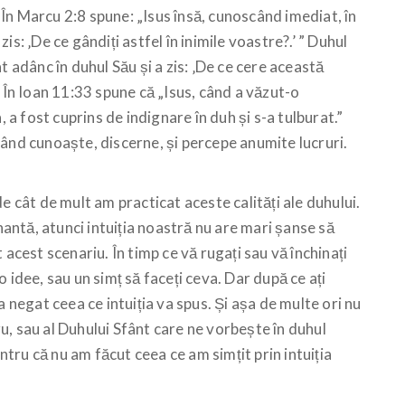
. În Marcu 2:8 spune: „Isus însă, cunoscând imediat, în
 zis: ‚De ce gândiți astfel în inimile voastre?.’ ” Duhul
t adânc în duhul Său și a zis: ‚De ce cere această
. În Ioan 11:33 spune că „Isus, când a văzut-o
a, a fost cuprins de indignare
în duh și s-a tulburat.”
când cunoaște, discerne, și percepe anumite lucruri.
e cât de mult am practicat aceste calități ale duhului.
ntă, atunci intuiția noastră nu are mari șanse să
 acest scenariu. În timp ce vă rugați sau vă închinați
 idee, sau un simț să faceți ceva. Dar după ce ați
a negat ceea ce intuiția va spus. Și așa de multe ori nu
, sau al Duhului Sfânt care ne vorbește în duhul
ru că nu am făcut ceea ce am simțit prin intuiția