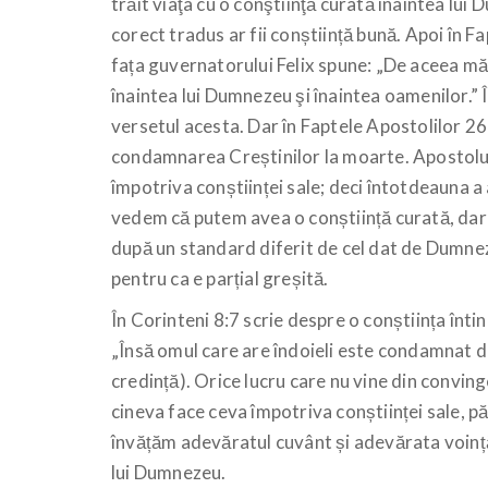
trăit viaţa cu o conştiinţă curată înaintea lui 
corect tradus ar fii conștiință bună. Apoi în F
fața guvernatorului Felix spune: „De aceea mă
înaintea lui Dumnezeu şi înaintea oamenilor.” 
versetul acesta. Dar în Faptele Apostolilor 26
condamnarea Creștinilor la moarte. Apostolul 
împotriva conștiinței sale; deci întotdeauna a
vedem că putem avea o conștiință curată, dar
după un standard diferit de cel dat de Dumnez
pentru ca e parțial greșită.
În Corinteni 8:7 scrie despre o conștiința înti
„Însă omul care are îndoieli este condamnat 
credință). Orice lucru care nu vine din conving
cineva face ceva împotriva conștiinței sale, p
învățăm adevăratul cuvânt și adevărata voință
lui Dumnezeu.