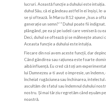
lucruri. Această funcție a duhului este intuiția
duhul Său, că ei gândeau astfel în ei înșiși, le-a
se și oftează. În Marcu 8:12 spune „Isus a ofta
generație un semn?’ ” Duhul poate fii indignat
plângând, pe ea și pe iudeii care veniseră cu e
Deci, duhul se oftează și se mâhnește atunci 
Aceasta funcție a duhului este intuiția.
Fiecare din noi avem aceste funcții, dar depind
Când gândirea sau rațiunea este foarte domina
aibă influență. Eu cred că toți am experimentat
lui Dumnezeu a-ti avut o impresie, un îndemn, o
încheiat rugăciunea sau închinarea, intelectul 
ascultăm de sfatul sau îndemnul duhului nostru
nostru. Și mai târziu regretăm când eșuăm pent
noastră.