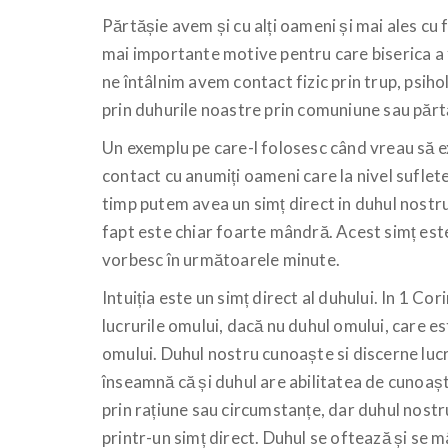
Părtășie avem și cu alți oameni și mai ales cu fr
mai importante motive pentru care biserica a
ne întâlnim avem contact fizic prin trup, psiho
prin duhurile noastre prin comuniune sau părt
Un exemplu pe care-l folosesc când vreau să ex
contact cu anumiți oameni care la nivel sufletes
timp putem avea un simț direct in duhul nost
fapt este chiar foarte mândră. Acest simț este
vorbesc în următoarele minute.
Intuiția este un simț direct al duhului. In 1 C
lucrurile omului, dacă nu duhul omului, care este
omului. Duhul nostru cunoaște si discerne lucr
înseamnă că și duhul are abilitatea de cunoaște
prin rațiune sau circumstanțe, dar duhul nostr
printr-un simț direct. Duhul se oftează și se 