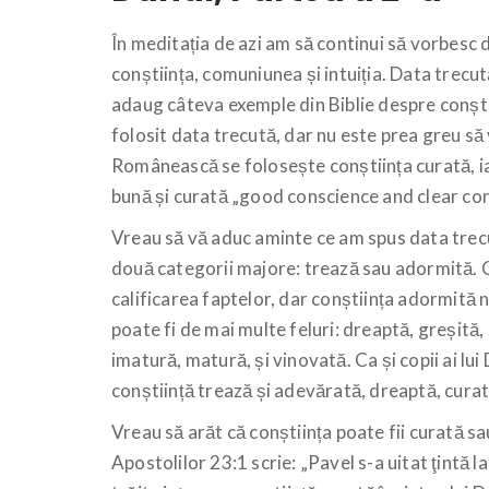
În meditația de azi am să continui să vorbesc d
conștiința, comuniunea și intuiția. Data trecu
adaug câteva exemple din Biblie despre conști
folosit data trecută, dar nu este prea greu să
Românească se folosește conștiința curată, iar
bună și curată „good conscience and clear co
Vreau să vă aduc aminte ce am spus data trecu
două categorii majore: trează sau adormită. C
calificarea faptelor, dar conștiința adormită n
poate fi de mai multe feluri: dreaptă, greșită,
imatură, matură, și vinovată. Ca și copii ai l
conștiință trează și adevărată, dreaptă, curat
Vreau să arăt că conștiința poate fii curată sa
Apostolilor 23:1 scrie: „Pavel s-a uitat ţintă la 