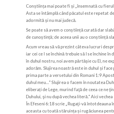
Conștiința mai poate fi și „însemnată cu fieru
Asta se întâmplă când păcatul este repetat de
adormită și nu mai judecă.
Se poate să avem o conștiință curată dar slabă
de cunoștință; de aceea unii au o conștiință sl
Acum vreau să vă prezint câteva lucruri desp
iar cei ce I se închină trebuie să I se închine 
în duhul nostru, noi avem părtășie cu El, ne ex
adorăm. Slujirea noastră este in duhul și face
prima parte a versetului din Romani 1:9 Aposto
duhul meu…” Slujirea o facem în noutatea Duh
eliberați de Lege, murind faţă de ceea ce ne ţin
Duhului, şi nu după vechea literă.” Aici vechea
În Efeseni 6:18 scrie „Rugaţi-vă întotdeauna în 
aceasta cu toată stăruința și rugăciunea pentru 