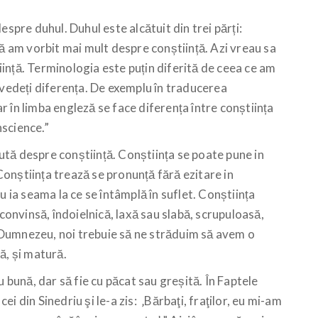
espre duhul. Duhul este alcătuit din trei părți:
tă am vorbit mai mult despre conștiință. Azi vreau sa
ință. Terminologia este puțin diferită de ceea ce am
 vedeți diferența. De exemplu în traducerea
 în limba engleză se face diferența între conștiința
nscience.”
tă despre conștiință. Conștiința se poate pune in
onștiința trează se pronunță fără ezitare in
u ia seama la ce se întâmplă în suflet. Conștiința
 convinsă, îndoielnică, laxă sau slabă, scrupuloasă,
ui Dumnezeu, noi trebuie să ne străduim să avem o
ă, și matură.
u bună, dar să fie cu păcat sau greșită. În Faptele
cei din Sinedriu şi le-a zis: ‚Bărbaţi, fraţilor, eu mi-am