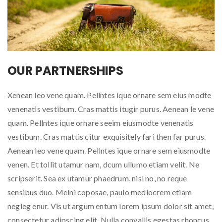
OUR PARTNERSHIPS
Xenean leo vene quam. Pellntes ique ornare sem eius modte
venenatis vestibum. Cras mattis itugir purus. Aenean le vene
quam. Pellntes ique ornare seeim eiusmodte venenatis
vestibum. Cras mattis citur exquisitely fari then far purus.
Aenean leo vene quam. Pellntes ique ornare sem eiusmodte
venen. Et tollit utamur nam, dcum ullumo etiam velit. Ne
scripserit. Sea ex utamur phaedrum, nisl no, no reque
sensibus duo. Meini coposae, paulo mediocrem etiam
negleg enur. Vis ut argum entum lorem ipsum dolor sit amet,
consectetur adipscing elit. Nulla convallis egestas rhoncus.