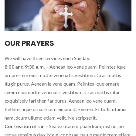
OUR PRAYERS
We will have three services each Sunday.
8:00 and 9:30 a.m.
– Aenean leo vene quam. Pellntes ique
ornare sem eius modte venenatis vestibum. Cras mattis
itugir purus. Aenean le vene quam. Pellntes ique ornare
seeim eiusmodte venenatis vestibum. Cras mattis citur
exquisitely fari then far purus. Aenean leo vene quam.
Pellntes ique ornare sem eiusmodte venen. Et tollit utamur
nam, dcum ullumo etiam velit. Ne scripserit.
Confession of sin
– Sea ex utamur phaedrum, nisl no, no
reque sensibus duo. Meini coposae, paulo mediocrem etiam