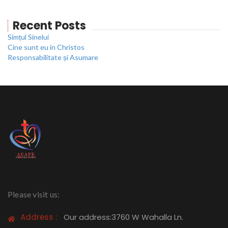
Recent Posts
Simțul Sinelui
Cine sunt eu in Christos
Responsabilitate și Asumare
Please visit us:
Address :
Our address:3760 W Wahalla Ln.