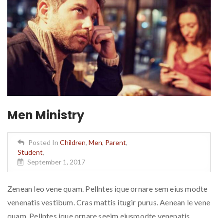
Men Ministry
Posted In
Children
,
Men
,
Parent
,
Student
,
September 1, 2017
Zenean leo vene quam. Pellntes ique ornare sem eius modte
venenatis vestibum. Cras mattis itugir purus. Aenean le vene
quam. Pellntes ique ornare seeim eiusmodte venenatis