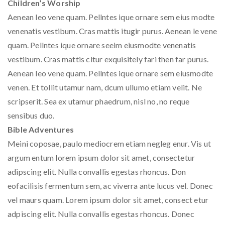
Children’s Worship
Aenean leo vene quam. Pellntes ique ornare sem eius modte
venenatis vestibum. Cras mattis itugir purus. Aenean le vene
quam. Pellntes ique ornare seeim eiusmodte venenatis
vestibum. Cras mattis citur exquisitely fari then far purus.
Aenean leo vene quam. Pellntes ique ornare sem eiusmodte
venen. Et tollit utamur nam, dcum ullumo etiam velit. Ne
scripserit. Sea ex utamur phaedrum, nisl no, no reque
sensibus duo.
Bible Adventures
Meini coposae, paulo mediocrem etiam negleg enur. Vis ut
argum entum lorem ipsum dolor sit amet, consectetur
adipscing elit. Nulla convallis egestas rhoncus. Don
eofacilisis fermentum sem, ac viverra ante lucus vel. Donec
vel maurs quam. Lorem ipsum dolor sit amet, consect etur
adpiscing elit. Nulla convallis egestas rhoncus. Donec